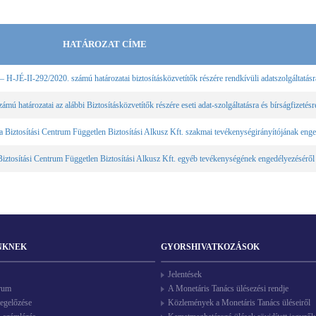
HATÁROZAT CÍME
-JÉ-II-292/2020. számú határozatai biztosításközvetítők részére rendkívüli adatszolgáltatásra
határozatai az alábbi Biztosításközvetítők részére eseti adat-szolgáltatásra és bírságfizetésr
Biztosítási Centrum Független Biztosítási Alkusz Kft. szakmai tevékenységirányítójának enge
Biztosítási Centrum Független Biztosítási Alkusz Kft. egyéb tevékenységének engedélyezéséről
NKNEK
GYORSHIVATKOZÁSOK
Jelentések
rum
A Monetáris Tanács ülésezési rendje
egelőzése
Közlemények a Monetáris Tanács üléseiről