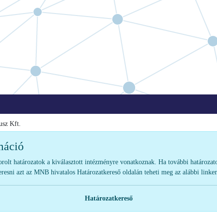
usz Kft.
máció
sorolt határozatok a kiválasztott intézményre vonatkoznak. Ha további határozat
eresni azt az MNB hivatalos Határozatkereső oldalán teheti meg az alábbi linke
Határozatkereső