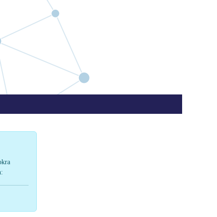
okra
n: