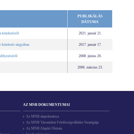
PUBLIKÁLÁS
DÁTUMA
 kötelezésről
2021. január 21.
e kötelezés tárgyában
2017. január 17.
délyezéséről
2008. június 26.
2006. március 23.
AZ MNB DOKUMENTUMAI
Az MNB alapokmánya
Az MNB Társadalmi Felelősségvállalási Stratégiája
Az MNB Alapító Okirata