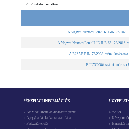
4
/
4
találat betöltve
A Magyar Nemzeti Bank H-JÉ-II-126/2020. – H
A Magyar Nemzeti Bank H-JÉ-II-B-63-128/2016. számú 
A PSZÁF E-II/173/2008. számú határozata a 
E-II/53/2006. számú határozat 
PÉNZPIACI INFORMÁCIÓK
ÜGYFELEI
Az MNB hivatalos devizaárfolyamai
WeBeC
A jegybanki alapkamat alakulása
Készpénzfó
Fedezetértékelés
Hamisítás m