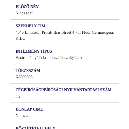
ELŐZŐ NÉV
Nincs adat
SZÉKHELY CÍM
4046 Limassol, Profiti Ilias Street 4 7th Floor Germasogeia,
KIBC
INTÉZMÉNY TÍPUS
Határon átnyúló kriptoeszköz szolgáltató
TÖRZSSZÁM
K8809603
CÉGBÍRÓSÁGI/BÍRÓSÁGI NYILVÁNTARTÁSI SZÁM
n.a.
HONLAP CÍME
Nincs adat
KÖZZÉTÉTELI HELY