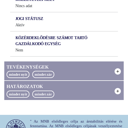
Nincs adat
JOGI STÁTUSZ
Aktív
KÖZÉRDEKLŐDÉSRE SZÁMOT TARTÓ
GAZDÁLKODÓ EGYSÉG
Nem
TEVÉKENYSÉGEK
0
/
6
találat betöltve
HATÁROZATOK
TEVÉKENYSÉG
Exchange of crypto-assets for funds
LEÍRÁSA
Nincs találat
TEVÉKENYSÉG
Exchange of crypto-assets for funds
MEGNEVEZÉSE
" Az MNB elsődleges célja az árstabilitás elérése és
ENGEDÉLYEZŐ
Nincs adat
fenntartása. Az MNB elsődleges céljának veszélyeztetése