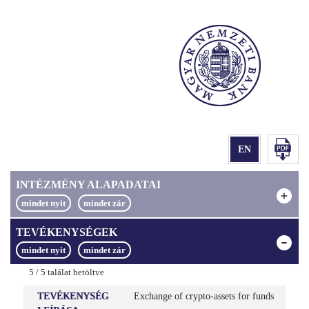
INTÉZMÉNY ALAPADATAI
TEVÉKENYSÉGEK
NÉV
Bybit EU GmbH
5
/
5
találat betöltve
RÖVID NÉV
Nincs adat
TEVÉKENYSÉG
Exchange of crypto-assets for funds