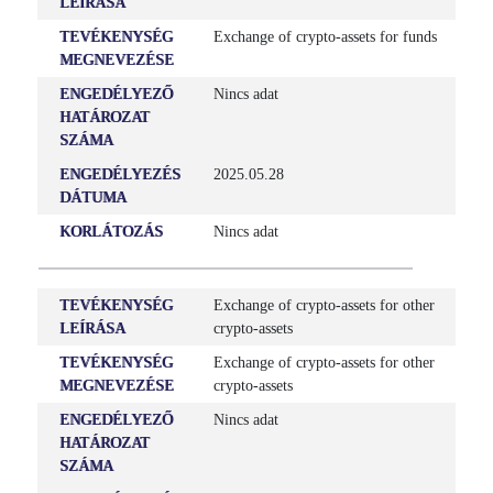
LEÍRÁSA
ELŐZŐ NÉV
TEVÉKENYSÉG
Exchange of crypto-assets for funds
Nincs adat
MEGNEVEZÉSE
ENGEDÉLYEZŐ
Nincs adat
SZÉKHELY CÍM
HATÁROZAT
1220 Vienna, Donau-City-Straße 7
SZÁMA
INTÉZMÉNY TÍPUS
ENGEDÉLYEZÉS
2025.05.28
Határon átnyúló kriptoeszköz szolgáltató
DÁTUMA
KORLÁTOZÁS
Nincs adat
TÖRZSSZÁM
K8809687
TEVÉKENYSÉG
Exchange of crypto-assets for other
CÉGBÍRÓSÁGI/BÍRÓSÁGI NYILVÁNTARTÁSI SZÁM
LEÍRÁSA
crypto-assets
n.a.
TEVÉKENYSÉG
Exchange of crypto-assets for other
MEGNEVEZÉSE
crypto-assets
HONLAP CÍME
https://www.bybit.eu
ENGEDÉLYEZŐ
Nincs adat
HATÁROZAT
SZÁMA
KÖZZÉTÉTELI HELY
Nincs adat