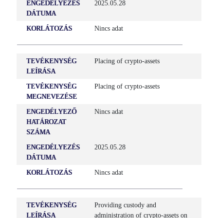
ENGEDÉLYEZÉS
2025.05.28
DÁTUMA
JOGI STÁTUSZ
KORLÁTOZÁS
Nincs adat
Aktív
KÖZÉRDEKLŐDÉSRE SZÁMOT TARTÓ
TEVÉKENYSÉG
Placing of crypto-assets
GAZDÁLKODÓ EGYSÉG
LEÍRÁSA
Nem
TEVÉKENYSÉG
Placing of crypto-assets
MEGNEVEZÉSE
ENGEDÉLYEZŐ
Nincs adat
HATÁROZAT
SZÁMA
ENGEDÉLYEZÉS
2025.05.28
DÁTUMA
KORLÁTOZÁS
Nincs adat
TEVÉKENYSÉG
Providing custody and
LEÍRÁSA
administration of crypto-assets on