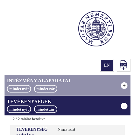
INTÉZMÉNY ALAPADATAI
TEVÉKENYSÉGEK
NÉV
VÖRÖSKŐ Kereskedelmi és Szolgáltató Korlátolt
Felelősségű Társaság
2
/
2
találat betöltve
RÖVID NÉV
TEVÉKENYSÉG
Nincs adat
Vöröskő Kft.