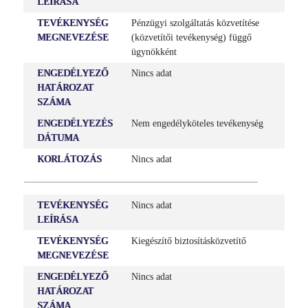
LEÍRÁSA
TEVÉKENYSÉG
Pénzügyi szolgáltatás közvetítése
ELŐZŐ NÉV
MEGNEVEZÉSE
(közvetítői tevékenység) függő
VÖRÖSKŐ Kereskedelmi és Szolgáltató KFt., VÖRÖSKŐ
ügynökként
KFT.
ENGEDÉLYEZŐ
Nincs adat
HATÁROZAT
SZÉKHELY CÍM
SZÁMA
8200 Veszprém, Pápai út 36
ENGEDÉLYEZÉS
Nem engedélyköteles tevékenység
INTÉZMÉNY TÍPUS
DÁTUMA
Pénzpiaci függő ügynök
KORLÁTOZÁS
Nincs adat
TÖRZSSZÁM
10233342
TEVÉKENYSÉG
Nincs adat
LEÍRÁSA
CÉGBÍRÓSÁGI/BÍRÓSÁGI NYILVÁNTARTÁSI SZÁM
TEVÉKENYSÉG
Kiegészítő biztosításközvetítő
Nincs adat
MEGNEVEZÉSE
HONLAP CÍME
ENGEDÉLYEZŐ
Nincs adat
www.euronics.hu
HATÁROZAT
SZÁMA