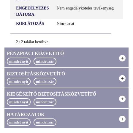
KÖZZÉTÉTELI HELY
ENGEDÉLYEZÉS
Nem engedélyköteles tevékenység
Nincs adat
DÁTUMA
KORLÁTOZÁS
Nincs adat
JOGI STÁTUSZ
Aktív
2
/
2
találat betöltve
KÖZÉRDEKLŐDÉSRE SZÁMOT TARTÓ
GAZDÁLKODÓ EGYSÉG
PÉNZPIACI KÖZVETÍTŐ
Nem
BIZTOSÍTÁSKÖZVETÍTŐ
KIEGÉSZÍTŐ BIZTOSÍTÁSKÖZVETÍTŐ
HATÁROZATOK
Megnyitás új lapon