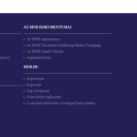
AZ MNB DOKUMENTUMAI
Az MNB alapokmánya
Az MNB Társadalmi Felelősségvállalási Stratégiája
Az MNB Alapító Okirata
könyvei
Jegybanktörvény
MNB.HU
Impresszum
Kapcsolat
Jogi nyilatkozat
Adatvédelmi tájékoztató
Gyakorlati tudnivalók a honlappal kapcsolatban