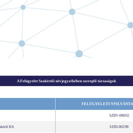
A Felügyelet Szakértői névjegyzékében szereplő társaságok
FELÜGYELETI NYILVÁNTA
SZBV-088/02
rtő Kft.
SZHI-002/98