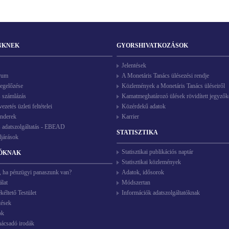
NKNEK
GYORSHIVATKOZÁSOK
Jelentések
rum
A Monetáris Tanács ülésezési rendje
egelőzése
Közlemények a Monetáris Tanács üléseiről
s számlázás
Kamatmeghatározó ülések rövidített jegyző
zetés üzleti feltételei
Közérdekű adatok
enderek
Karrier
s adatszolgáltatás - EBEAD
STATISZTIKA
ljárások
Statisztikai publikációs naptár
ÓKNAK
Statisztikai közlemények
, ha pénzügyi panaszunk van?
Adatok, idősorok
álat
Módszertan
éltető Testület
Információk adatszolgáltatóknak
tések
ok
nácsadó irodák