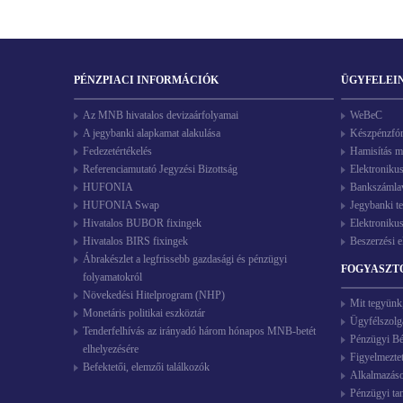
PÉNZPIACI INFORMÁCIÓK
ÜGYFELEI
Az MNB hivatalos devizaárfolyamai
WeBeC
A jegybanki alapkamat alakulása
Készpénzfó
Fedezetértékelés
Hamisítás m
Referenciamutató Jegyzési Bizottság
Elektroniku
HUFONIA
Bankszámlave
HUFONIA Swap
Jegybanki t
Hivatalos BUBOR fixingek
Elektroniku
Hivatalos BIRS fixingek
Beszerzési e
Ábrakészlet a legfrissebb gazdasági és pénzügyi
FOGYASZT
folyamatokról
Növekedési Hitelprogram (NHP)
Mit tegyünk
Monetáris politikai eszköztár
Ügyfélszolg
Tenderfelhívás az irányadó három hónapos MNB-betét
Pénzügyi Bék
elhelyezésére
Figyelmezte
Befektetői, elemzői találkozók
Alkalmazás
Pénzügyi ta