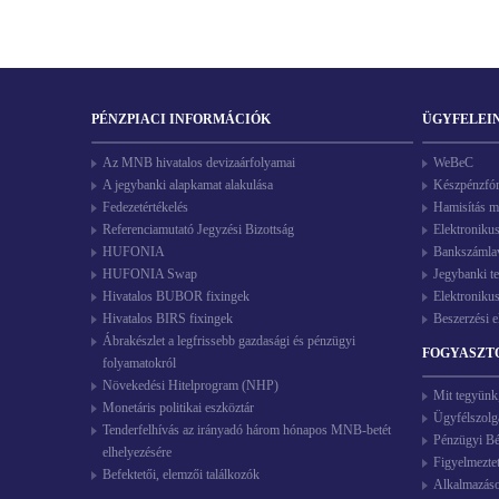
PÉNZPIACI INFORMÁCIÓK
ÜGYFELEI
Az MNB hivatalos devizaárfolyamai
WeBeC
A jegybanki alapkamat alakulása
Készpénzfó
Fedezetértékelés
Hamisítás m
Referenciamutató Jegyzési Bizottság
Elektroniku
HUFONIA
Bankszámlave
HUFONIA Swap
Jegybanki t
Hivatalos BUBOR fixingek
Elektroniku
Hivatalos BIRS fixingek
Beszerzési e
Ábrakészlet a legfrissebb gazdasági és pénzügyi
FOGYASZT
folyamatokról
Növekedési Hitelprogram (NHP)
Mit tegyünk
Monetáris politikai eszköztár
Ügyfélszolg
Tenderfelhívás az irányadó három hónapos MNB-betét
Pénzügyi Bék
elhelyezésére
Figyelmezte
Befektetői, elemzői találkozók
Alkalmazás