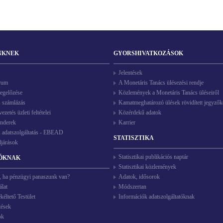
NKNEK
GYORSHIVATKOZÁSOK
Jelentések
rum
A Monetáris Tanács ülésezési rendje
egelőzése
Közlemények a Monetáris Tanács üléseiről
s számlázás
Kamatmeghatározó ülések rövidített jegyző
zetés üzleti feltételei
Közérdekű adatok
enderek
Karrier
s adatszolgáltatás - EBEAD
STATISZTIKA
ljárások
Statisztikai publikációs naptár
ÓKNAK
Statisztikai közlemények
, ha pénzügyi panaszunk van?
Adatok, idősorok
álat
Módszertan
éltető Testület
Információk adatszolgáltatóknak
tések
ok