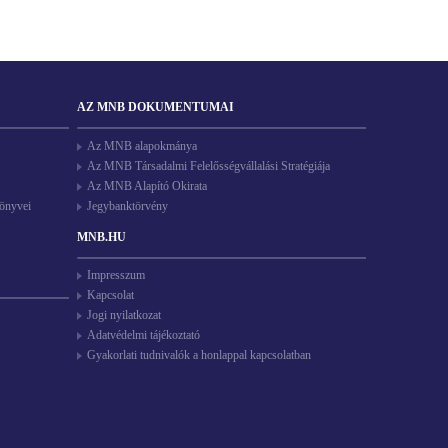
AZ MNB DOKUMENTUMAI
Az MNB alapokmánya
Az MNB Társadalmi Felelősségvállalási Stratégiája
Az MNB Alapító Okirata
könyvei
Jegybanktörvény
MNB.HU
Impresszum
Kapcsolat
Jogi nyilatkozat
Adatvédelmi tájékoztató
Gyakorlati tudnivalók a honlappal kapcsolatban