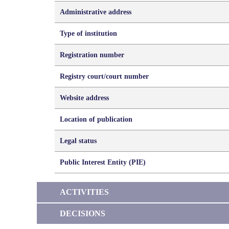
Administrative address
Type of institution
Registration number
Registry court/court number
Website address
Location of publication
Legal status
Public Interest Entity (PIE)
ACTIVITIES
DECISIONS
21
/
15
Loaded result