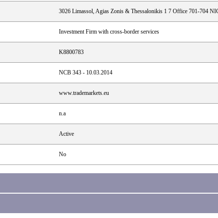
3026 Limassol, Agias Zonis & Thessalonikis 1 7 Office 70
Investment Firm with cross-border services
K8800783
NCB 343 - 10.03.2014
www.trademarkets.eu
n.a
Active
No