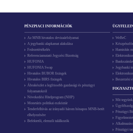
DESCRIPTION
n.a
PÉNZPIACI INFORMÁCIÓK
ÜGYFELEI
n.a
Az MNB hivatalos devizaárfolyamai
WeBeC
A jegybanki alapkamat alakulása
Készpénzfó
n.a
Fedezetértékelés
Hamisítás m
Referenciamutató Jegyzési Bizottság
Elektroniku
n.a
HUFONIA
Bankszámlave
HUFONIA Swap
Jegybanki t
Hivatalos BUBOR fixingek
Elektroniku
n.a
Hivatalos BIRS fixingek
Beszerzési e
Ábrakészlet a legfrissebb gazdasági és pénzügyi
FOGYASZT
folyamatokról
Növekedési Hitelprogram (NHP)
n.a
Mit tegyünk
Monetáris politikai eszköztár
Ügyfélszolg
Tenderfelhívás az irányadó három hónapos MNB-betét
Pénzügyi Bék
elhelyezésére
n.a
Figyelmezte
Befektetői, elemzői találkozók
Alkalmazás
Pénzügyi ta