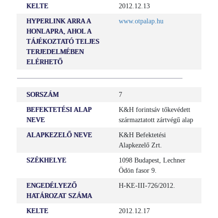
KELTE
2012.12.13
HYPERLINK ARRA A
www.otpalap.hu
HONLAPRA, AHOL A
TÁJÉKOZTATÓ TELJES
TERJEDELMÉBEN
ELÉRHETŐ
SORSZÁM
7
BEFEKTETÉSI ALAP
K&H forintsáv tőkevédett
NEVE
származtatott zártvégű alap
ALAPKEZELŐ NEVE
K&H Befektetési
Alapkezelő Zrt.
SZÉKHELYE
1098 Budapest, Lechner
Ödön fasor 9.
ENGEDÉLYEZŐ
H-KE-III-726/2012.
HATÁROZAT SZÁMA
KELTE
2012.12.17