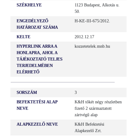
SZÉKHELYE
1123 Budapest, Alkotás u.
50.
ENGEDÉLYEZŐ
H-KE-III-675/2012.
HATÁROZAT SZÁMA
KELTE
2012.12.17
HYPERLINK ARRA A
kozzetetelek.mnb.hu
HONLAPRA, AHOL A
TÁJÉKOZTATÓ TELJES
TERJEDELMÉBEN
ELÉRHETŐ
SORSZÁM
3
BEFEKTETÉSI ALAP
K&H tőkét négy részletben
NEVE
fizető 2 származtatott
zártvégű alap
ALAPKEZELŐ NEVE
K&H Befektetési
Alapkezelő Zrt.