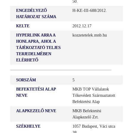
50.
ENGEDÉLYEZŐ
H-KE-III-688/2012.
HATÁROZAT SZÁMA
KELTE
2012.12.17
HYPERLINK ARRA A
kozzetetelek.mnb.hu
HONLAPRA, AHOL A
TÁJÉKOZTATÓ TELJES
TERJEDELMÉBEN
ELÉRHETŐ
SORSZÁM
5
BEFEKTETÉSI ALAP
MKB TOP Vállalatok
NEVE
Tőkevédett Származtatott
Befektetési Alap
ALAPKEZELŐ NEVE
MKB Befektetési
Alapkezelő Zrt.
SZÉKHELYE
1057 Budapest, Váci utca
38.