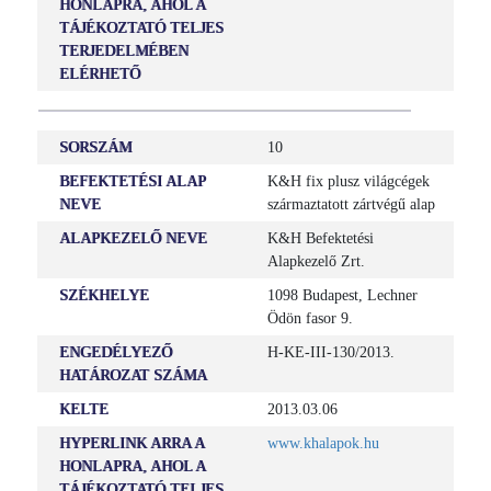
HONLAPRA, AHOL A
TÁJÉKOZTATÓ TELJES
TERJEDELMÉBEN
ELÉRHETŐ
SORSZÁM
10
BEFEKTETÉSI ALAP
K&H fix plusz világcégek
NEVE
származtatott zártvégű alap
ALAPKEZELŐ NEVE
K&H Befektetési
Alapkezelő Zrt.
SZÉKHELYE
1098 Budapest, Lechner
Ödön fasor 9.
ENGEDÉLYEZŐ
H-KE-III-130/2013.
HATÁROZAT SZÁMA
KELTE
2013.03.06
HYPERLINK ARRA A
www.khalapok.hu
HONLAPRA, AHOL A
TÁJÉKOZTATÓ TELJES