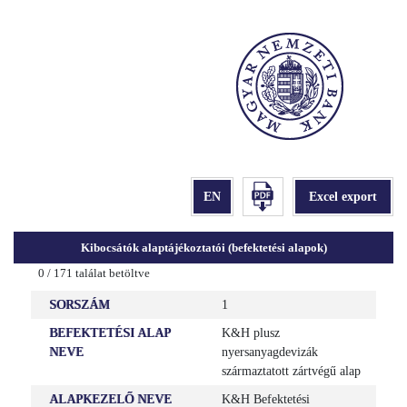
Kibocsátók alaptájékoztatói (befektetési alapok)
0
/
171
találat betöltve
SORSZÁM
1
BEFEKTETÉSI ALAP
K&H plusz
NEVE
nyersanyagdevizák
származtatott zártvégű alap
ALAPKEZELŐ NEVE
K&H Befektetési