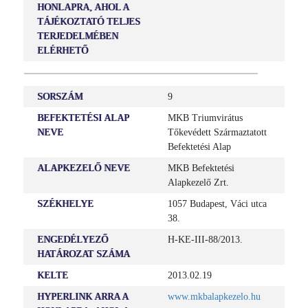
HONLAPRA, AHOL A
TÁJÉKOZTATÓ TELJES
TERJEDELMÉBEN
ELÉRHETŐ
SORSZÁM
9
BEFEKTETÉSI ALAP
MKB Triumvirátus
NEVE
Tőkevédett Származtatott
Befektetési Alap
ALAPKEZELŐ NEVE
MKB Befektetési
Alapkezelő Zrt.
SZÉKHELYE
1057 Budapest, Váci utca
38.
ENGEDÉLYEZŐ
H-KE-III-88/2013.
HATÁROZAT SZÁMA
KELTE
2013.02.19
HYPERLINK ARRA A
www.mkbalapkezelo.hu