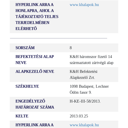
HYPERLINK ARRA A
www.khalapok.hu
HONLAPRA, AHOL A
TÁJÉKOZTATÓ TELJES
TERJEDELMÉBEN
ELÉRHETŐ
SORSZÁM
8
BEFEKTETÉSI ALAP
K&H háromszor fizető 14
NEVE
származtatott zártvégű alap
ALAPKEZELŐ NEVE
K&H Befektetési
Alapkezelő Zrt.
SZÉKHELYE
1098 Budapest, Lechner
Ödön fasor 9.
ENGEDÉLYEZŐ
H-KE-III-58/2013.
HATÁROZAT SZÁMA
KELTE
2013.03.25
HYPERLINK ARRA A
www.khalapok.hu