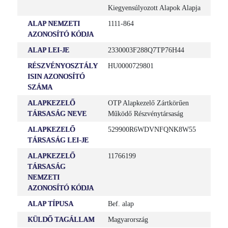
Kiegyensúlyozott Alapok Alapja
ALAP NEMZETI
1111-864
AZONOSÍTÓ KÓDJA
ALAP LEI-JE
2330003F288Q7TP76H44
RÉSZVÉNYOSZTÁLY
HU0000729801
ISIN AZONOSÍTÓ
SZÁMA
ALAPKEZELŐ
OTP Alapkezelő Zártkörűen
TÁRSASÁG NEVE
Működő Részvénytársaság
ALAPKEZELŐ
529900R6WDVNFQNK8W55
TÁRSASÁG LEI-JE
ALAPKEZELŐ
11766199
TÁRSASÁG
NEMZETI
AZONOSÍTÓ KÓDJA
ALAP TÍPUSA
Bef. alap
KÜLDŐ TAGÁLLAM
Magyarország