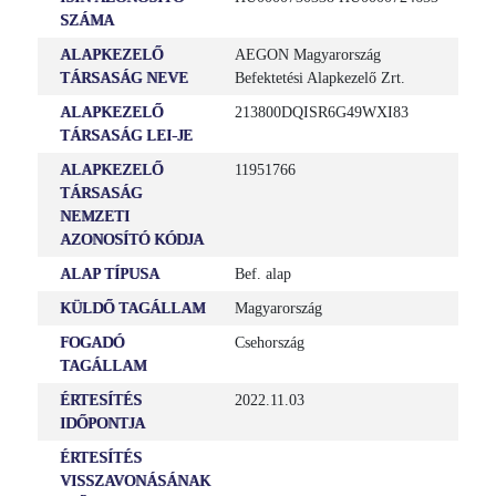
SZÁMA
ALAPKEZELŐ
AEGON Magyarország
TÁRSASÁG NEVE
Befektetési Alapkezelő Zrt.
ALAPKEZELŐ
213800DQISR6G49WXI83
TÁRSASÁG LEI-JE
ALAPKEZELŐ
11951766
TÁRSASÁG
NEMZETI
AZONOSÍTÓ KÓDJA
ALAP TÍPUSA
Bef. alap
KÜLDŐ TAGÁLLAM
Magyarország
FOGADÓ
Csehország
TAGÁLLAM
ÉRTESÍTÉS
2022.11.03
IDŐPONTJA
ÉRTESÍTÉS
VISSZAVONÁSÁNAK