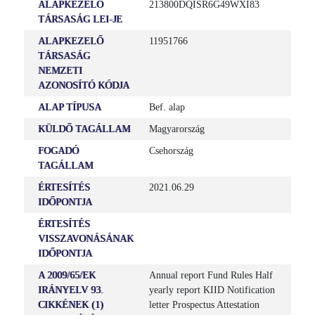
ALAPKEZELŐ
213800DQISR6G49WXI83
TÁRSASÁG LEI-JE
ALAPKEZELŐ
11951766
TÁRSASÁG
NEMZETI
AZONOSÍTÓ KÓDJA
ALAP TÍPUSA
Bef. alap
KÜLDŐ TAGÁLLAM
Magyarország
FOGADÓ
Csehország
TAGÁLLAM
ÉRTESÍTÉS
2021.06.29
IDŐPONTJA
ÉRTESÍTÉS
VISSZAVONÁSÁNAK
IDŐPONTJA
A 2009/65/EK
Annual report Fund Rules Half
IRÁNYELV 93.
yearly report KIID Notification
CIKKÉNEK (1)
letter Prospectus Attestation