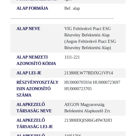
ALAP FORMÁJA
Bef. alap
ALAP NEVE
VIG Feltörekvő Piaci ESG
Részvény Befektetési Alap
(Aegon Feltörekvő Piaci ESG
Részvény Befektetési Alap)
ALAP NEMZETI
1111-221
AZONOSÍTÓ KÓDJA
ALAP LEI-JE
213800LW77BDJXG1VP14
RÉSZVÉNYOSZTÁLY
HU0000705934 HU0000723697
ISIN AZONOSÍTÓ
HU0000723705
SZÁMA
ALAPKEZELŐ
AEGON Magyarország
TÁRSASÁG NEVE
Befektetési Alapkezelő Zrt.
ALAPKEZELŐ
213800DQISR6G49WXI83
TÁRSASÁG LEI-JE