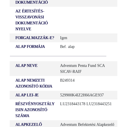
DOKUMENTÁCIÓ
AZ ÉRTESÍTÉS-
VISSZAVONÁSI
DOKUMENTÁCIÓ
NYELVE
FORGALMAZZÁK-E?
Igen
ALAP FORMÁJA
Bef. alap
ALAP NEVE
Adventum Penta Fund SCA
SICAV-RAIF
ALAP NEMZETI
B249314
AZONOSÍTÓ KÓDJA
ALAP LEI-JE
529900K4IZ2H66AGE937
RÉSZVÉNYOSZTÁLY
LU2318443178 LU2318443251
ISIN AZONOSÍTÓ
SZÁMA
ALAPKEZELŐ
Adventum Befektetési Alapkezelő