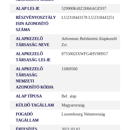
ALAP LEI-JE
529900K4IZ2H66AGE937
RÉSZVÉNYOSZTÁLY
LU2318443178 LU2318443251
ISIN AZONOSÍTÓ
SZÁMA
ALAPKEZELŐ
Adventum Befektetési Alapkezelő
TÁRSASÁG NEVE
Zrt.
ALAPKEZELŐ
8755002IXWFG4HV0H917
TÁRSASÁG LEI-JE
ALAPKEZELŐ
11869560
TÁRSASÁG
NEMZETI
AZONOSÍTÓ KÓDJA
ALAP TÍPUSA
Bef. alap
KÜLDŐ TAGÁLLAM
Magyarország
FOGADÓ
Luxembourg Németország
TAGÁLLAM
ÉRTESÍTÉS
2021.03.02