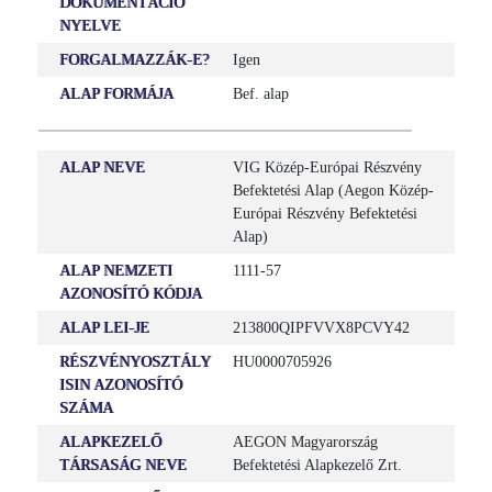
DOKUMENTÁCIÓ
NYELVE
FORGALMAZZÁK-E?
Igen
ALAP FORMÁJA
Bef. alap
ALAP NEVE
VIG Közép-Európai Részvény
Befektetési Alap (Aegon Közép-
Európai Részvény Befektetési
Alap)
ALAP NEMZETI
1111-57
AZONOSÍTÓ KÓDJA
ALAP LEI-JE
213800QIPFVVX8PCVY42
RÉSZVÉNYOSZTÁLY
HU0000705926
ISIN AZONOSÍTÓ
SZÁMA
ALAPKEZELŐ
AEGON Magyarország
TÁRSASÁG NEVE
Befektetési Alapkezelő Zrt.