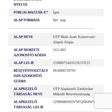
NYELVE
FORGALMAZZÁK-E?
Igen
ALAP FORMÁJA
Bef. alap
ALAP NEVE
OTP Multi-Asset Konzervatív
Alapok Alapja
ALAP NEMZETI
1111-863
AZONOSÍTÓ KÓDJA
ALAP LEI-JE
23300075A03123U37E23
RÉSZVÉNYOSZTÁLY
HU0000729793
ISIN AZONOSÍTÓ
SZÁMA
ALAPKEZELŐ
OTP Alapkezelő Zártkörűen
TÁRSASÁG NEVE
Működő Részvénytársaság
ALAPKEZELŐ
529900R6WDVNFQNK8W55
TÁRSASÁG LEI-JE