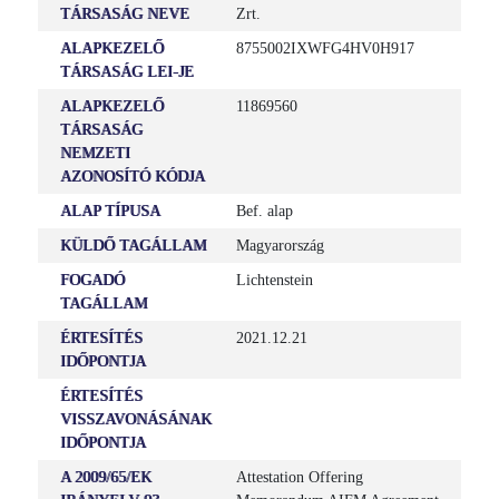
TÁRSASÁG NEVE
Zrt.
ALAPKEZELŐ
8755002IXWFG4HV0H917
TÁRSASÁG LEI-JE
ALAPKEZELŐ
11869560
TÁRSASÁG
NEMZETI
AZONOSÍTÓ KÓDJA
ALAP TÍPUSA
Bef. alap
KÜLDŐ TAGÁLLAM
Magyarország
FOGADÓ
Lichtenstein
TAGÁLLAM
ÉRTESÍTÉS
2021.12.21
IDŐPONTJA
ÉRTESÍTÉS
VISSZAVONÁSÁNAK
IDŐPONTJA
A 2009/65/EK
Attestation Offering