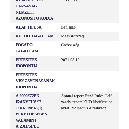
ALAPKEZELŐ
11951766
TÁRSASÁG
NEMZETI
AZONOSÍTÓ KÓDJA
ALAP TÍPUSA
Bef. alap
KÜLDŐ TAGÁLLAM
Magyarország
FOGADÓ
Csehország
TAGÁLLAM
ÉRTESÍTÉS
2021.08.13
IDŐPONTJA
ÉRTESÍTÉS
VISSZAVONÁSÁNAK
IDŐPONTJA
A 2009/65/EK
Annual report Fund Rules Half
IRÁNYELV 93.
yearly report KIID Notification
CIKKÉNEK (1)
letter Prospectus Attestation
BEKEZDÉSÉBEN,
VALAMINT
A 2011/61/EU