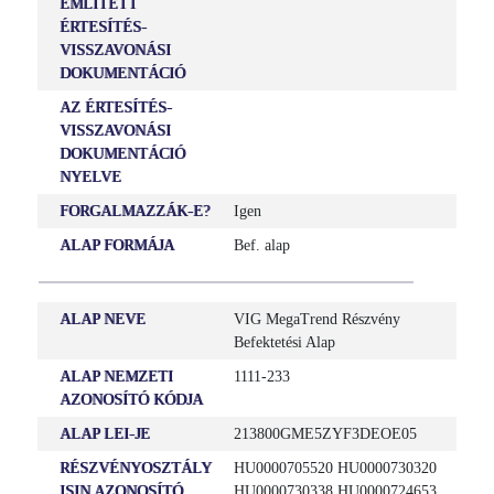
EMLÍTETT
ÉRTESÍTÉS-
VISSZAVONÁSI
DOKUMENTÁCIÓ
AZ ÉRTESÍTÉS-
VISSZAVONÁSI
DOKUMENTÁCIÓ
NYELVE
FORGALMAZZÁK-E?
Igen
ALAP FORMÁJA
Bef. alap
ALAP NEVE
VIG MegaTrend Részvény
Befektetési Alap
ALAP NEMZETI
1111-233
AZONOSÍTÓ KÓDJA
ALAP LEI-JE
213800GME5ZYF3DEOE05
RÉSZVÉNYOSZTÁLY
HU0000705520 HU0000730320
ISIN AZONOSÍTÓ
HU0000730338 HU0000724653