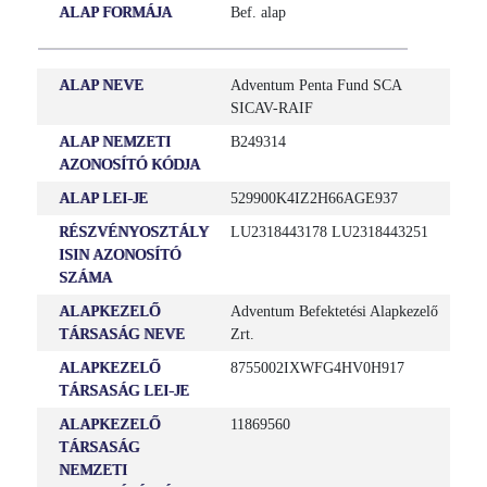
ALAP FORMÁJA
Bef. alap
ALAP NEVE
Adventum Penta Fund SCA
SICAV-RAIF
ALAP NEMZETI
B249314
AZONOSÍTÓ KÓDJA
ALAP LEI-JE
529900K4IZ2H66AGE937
RÉSZVÉNYOSZTÁLY
LU2318443178 LU2318443251
ISIN AZONOSÍTÓ
SZÁMA
ALAPKEZELŐ
Adventum Befektetési Alapkezelő
TÁRSASÁG NEVE
Zrt.
ALAPKEZELŐ
8755002IXWFG4HV0H917
TÁRSASÁG LEI-JE
ALAPKEZELŐ
11869560
TÁRSASÁG
NEMZETI