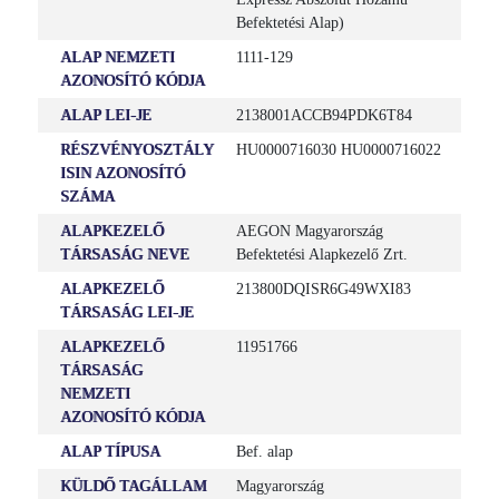
Befektetési Alap)
ALAP NEMZETI
1111-129
AZONOSÍTÓ KÓDJA
ALAP LEI-JE
2138001ACCB94PDK6T84
RÉSZVÉNYOSZTÁLY
HU0000716030 HU0000716022
ISIN AZONOSÍTÓ
SZÁMA
ALAPKEZELŐ
AEGON Magyarország
TÁRSASÁG NEVE
Befektetési Alapkezelő Zrt.
ALAPKEZELŐ
213800DQISR6G49WXI83
TÁRSASÁG LEI-JE
ALAPKEZELŐ
11951766
TÁRSASÁG
NEMZETI
AZONOSÍTÓ KÓDJA
ALAP TÍPUSA
Bef. alap
KÜLDŐ TAGÁLLAM
Magyarország