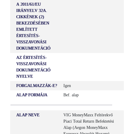
A 2011/61/EU
IRÁNYELV 32A.
CIKKÉNEK (2)
BEKEZDÉSÉBEN
EMLÍTETT
ÉRTESÍTÉS-
VISSZAVONÁSI
DOKUMENTÁCIÓ
AZ ÉRTESÍTÉS-
VISSZAVONÁSI
DOKUMENTÁCIÓ
NYELVE
FORGALMAZZÁK-E?
Igen
ALAP FORMÁJA
Bef. alap
ALAP NEVE
VIG MoneyMaxx Feltörekvő
Piaci Total Return Befektetési
Alap (Aegon MoneyMaxx
Expressz Abszolút Hozamú