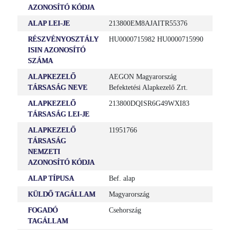
AZONOSÍTÓ KÓDJA
ALAP LEI-JE
213800EM8AJAITR55376
RÉSZVÉNYOSZTÁLY
HU0000715982 HU0000715990
ISIN AZONOSÍTÓ
SZÁMA
ALAPKEZELŐ
AEGON Magyarország
TÁRSASÁG NEVE
Befektetési Alapkezelő Zrt.
ALAPKEZELŐ
213800DQISR6G49WXI83
TÁRSASÁG LEI-JE
ALAPKEZELŐ
11951766
TÁRSASÁG
NEMZETI
AZONOSÍTÓ KÓDJA
ALAP TÍPUSA
Bef. alap
KÜLDŐ TAGÁLLAM
Magyarország
FOGADÓ
Csehország
TAGÁLLAM